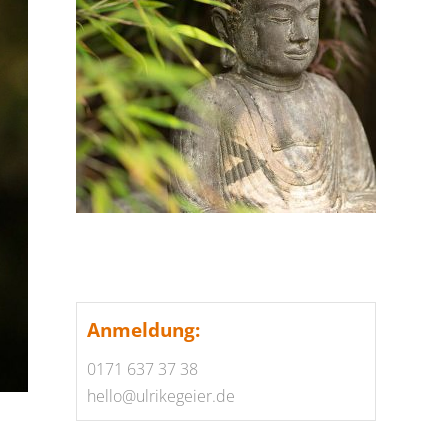
Anmeldung:
0171 637 37 38
hello@ulrikegeier.de